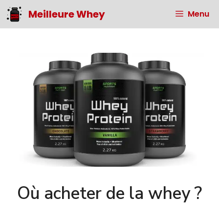
Aller
Meilleure Whey
Menu
au
contenu
Où acheter de la whey ?